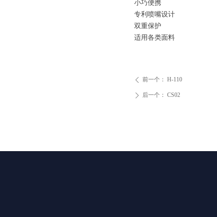
小巧便携
专利喷嘴设计
双重保护
适用各类面料
前一个：
H-110
ꄴ
后一个：
CS02
ꄲ