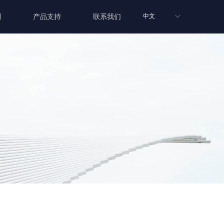
中文
列
产品支持
联系我们
ꀅ