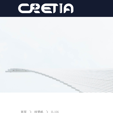
首页
ꄲ
挂烫机
ꄲ
H-106